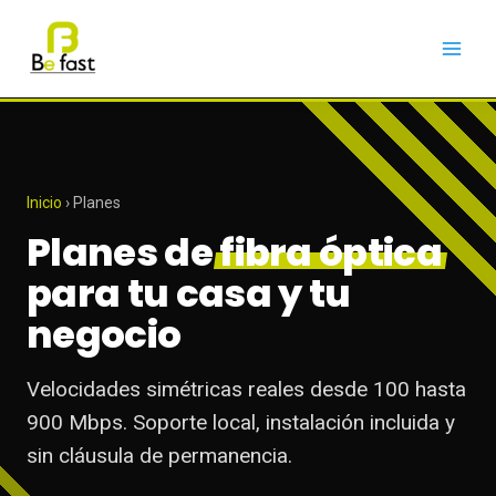
Ir
al
contenido
Inicio
› Planes
Planes de
fibra óptica
para tu casa y tu
negocio
Velocidades simétricas reales desde 100 hasta
900 Mbps. Soporte local, instalación incluida y
sin cláusula de permanencia.